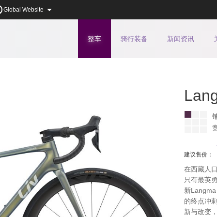


Global Website
整车
骑行
装备
新闻
资讯
Lang
建议售价：
在西藏人口
只有最英
新Lang
的终点冲
新与改变