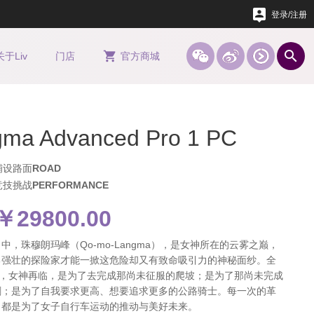

登录/注册





关于
Liv
门店
官方
商城
ma Advanced Pro 1 PC
铺设路面
ROAD
竞技挑战
PERFORMANCE
￥29800.00
中，珠穆朗玛峰（Qo-mo-Langma），是女神所在的云雾之巅，
勇强壮的探险家才能一掀这危险却又有致命吸引力的神秘面纱。全
ma，女神再临，是为了去完成那尚未征服的爬坡；是为了那尚未完成
刺；是为了自我要求更高、想要追求更多的公路骑士。每一次的革
，都是为了女子自行车运动的推动与美好未来。