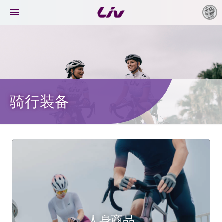

骑行装备
人身商品