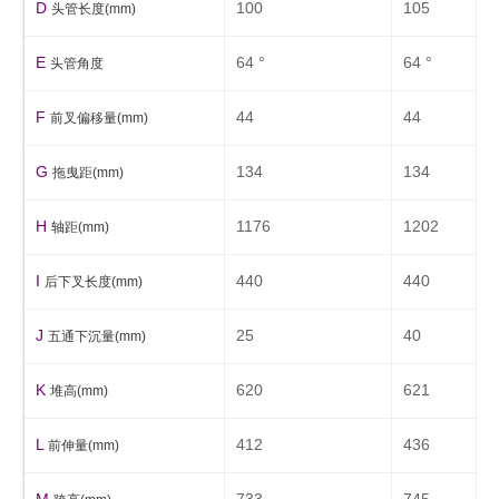
D
100
105
头管长度(mm)
E
64 °
64 °
头管角度
F
44
44
前叉偏移量(mm)
G
134
134
拖曳距(mm)
H
1176
1202
轴距(mm)
I
440
440
后下叉长度(mm)
J
25
40
五通下沉量(mm)
K
620
621
堆高(mm)
L
412
436
前伸量(mm)