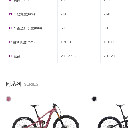
M
733
745
跨高(mm)
N
760
760
车把宽度(mm)
O
50
50
车首竖杆长度(mm)
P
170.0
170.0
曲柄长度(mm)
Q
29"/27.5"
29"/29"
轮径
同系列
SERIES