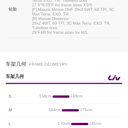
Terra, EXO, TR, Tubeless tires
27.5"R/29"F for frame sizes XS/S
轮胎
[F] Maxxis Minion DHF 29x2.5WT, 60 TPI, 3C
Max Terra, EXO, TR
[R] Maxxis Dissector
29x2.4WT, 60 TPI, 3C Max Terra, EXO, TR,
Tubeless tires
29"F&R for frame sizes for M/L
车架几何
FRAME GEOMETRY
车架几何
158cm
169cm
S
164cm
175cm
M
170cm
181cm
L