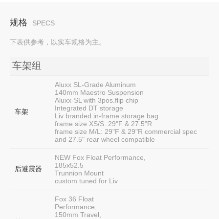
规格
SPECS
下表供参考，以实车规格为主。
车架组
Aluxx SL-Grade Aluminum
140mm Maestro Suspension
Aluxx-SL with 3pos.flip chip
Integrated DT storage
车架
Liv branded in-frame storage bag
frame size XS/S: 29"F & 27.5"R
frame size M/L: 29"F & 29"R commercial spec
and 27.5" rear wheel compatible
NEW Fox Float Performance,
185x52.5
后避震器
Trunnion Mount
custom tuned for Liv
Fox 36 Float
Performance,
150mm Travel,