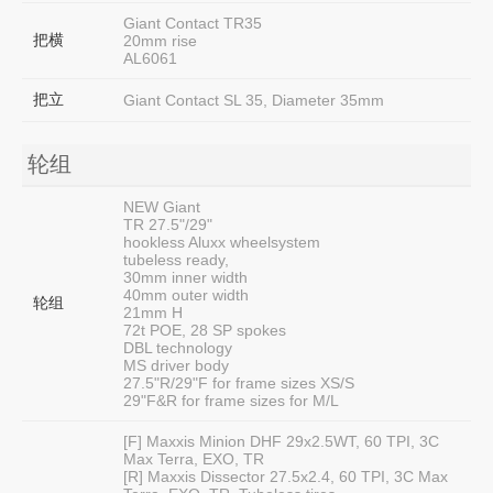
Giant Contact TR35
把横
20mm rise
AL6061
把立
Giant Contact SL 35, Diameter 35mm
轮组
NEW Giant
TR 27.5"/29"
hookless Aluxx wheelsystem
tubeless ready,
30mm inner width
40mm outer width
轮组
21mm H
72t POE, 28 SP spokes
DBL technology
MS driver body
27.5"R/29"F for frame sizes XS/S
29"F&R for frame sizes for M/L
[F] Maxxis Minion DHF 29x2.5WT, 60 TPI, 3C
Max Terra, EXO, TR
[R] Maxxis Dissector 27.5x2.4, 60 TPI, 3C Max