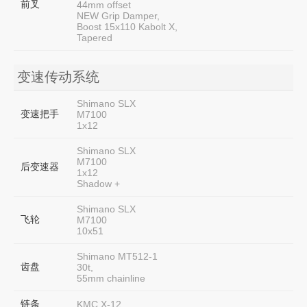
前叉
44mm offset
NEW Grip Damper,
Boost 15x110 Kabolt X,
Tapered
变速传动系统
Shimano SLX
变速把手
M7100
1x12
Shimano SLX
M7100
后变速器
1x12
Shadow +
Shimano SLX
飞轮
M7100
10x51
Shimano MT512-1
齿盘
30t,
55mm chainline
链条
KMC X-12