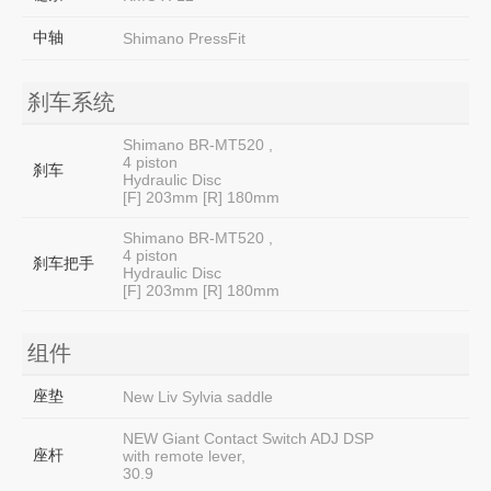
中轴
Shimano PressFit
刹车系统
Shimano BR-MT520 ,
4 piston
刹车
Hydraulic Disc
[F] 203mm [R] 180mm
Shimano BR-MT520 ,
4 piston
刹车把手
Hydraulic Disc
[F] 203mm [R] 180mm
组件
座垫
New Liv Sylvia saddle
NEW Giant Contact Switch ADJ DSP
座杆
with remote lever,
30.9