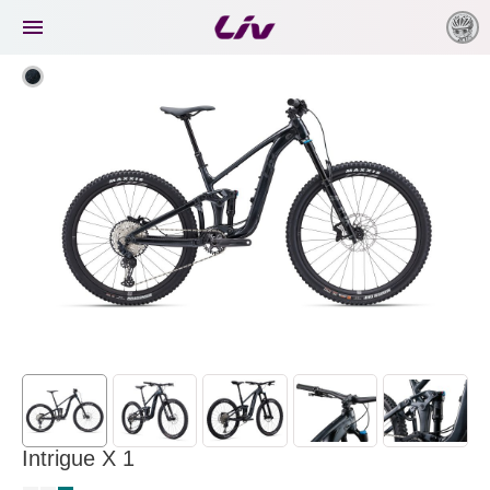

Intrigue X 1